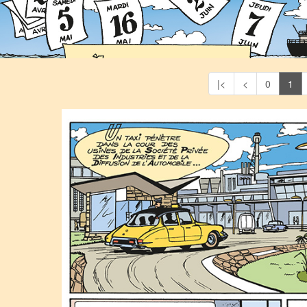
|<
<
0
1