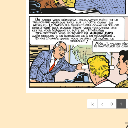
|<
<
0
1